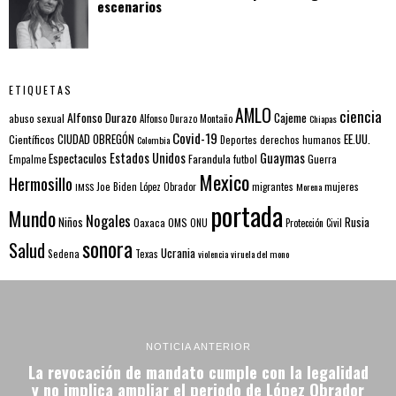
escenarios
ETIQUETAS
AMLO
ciencia
Alfonso Durazo
Cajeme
abuso sexual
Alfonso Durazo Montaño
Chiapas
Covid-19
EE.UU.
Científicos
CIUDAD OBREGÓN
Colombia
Deportes
derechos humanos
Estados Unidos
Guaymas
Espectaculos
Farandula
futbol
Guerra
Empalme
Mexico
Hermosillo
mujeres
IMSS
Joe Biden
López Obrador
migrantes
Morena
portada
Mundo
Nogales
Rusia
Niños
Oaxaca
OMS
ONU
Protección Civil
sonora
Salud
Ucrania
Sedena
Texas
violencia
viruela del mono
NOTICIA ANTERIOR
La revocación de mandato cumple con la legalidad
y no implica ampliar el periodo de López Obrador