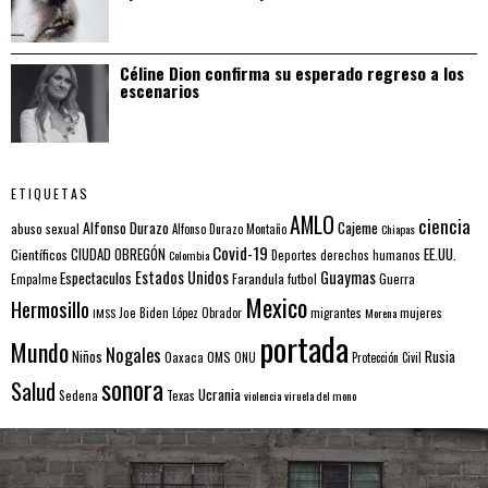
Céline Dion confirma su esperado regreso a los
escenarios
ETIQUETAS
AMLO
ciencia
Alfonso Durazo
Cajeme
abuso sexual
Alfonso Durazo Montaño
Chiapas
Covid-19
EE.UU.
Científicos
CIUDAD OBREGÓN
Colombia
Deportes
derechos humanos
Estados Unidos
Guaymas
Espectaculos
Farandula
futbol
Guerra
Empalme
Mexico
Hermosillo
mujeres
IMSS
Joe Biden
López Obrador
migrantes
Morena
portada
Mundo
Nogales
Rusia
Niños
Oaxaca
OMS
ONU
Protección Civil
sonora
Salud
Ucrania
Sedena
Texas
violencia
viruela del mono