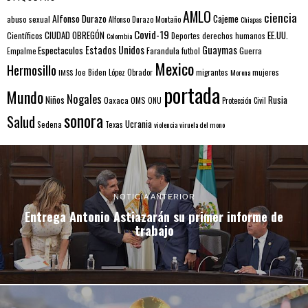
AMLO
ciencia
Alfonso Durazo
Cajeme
abuso sexual
Alfonso Durazo Montaño
Chiapas
Covid-19
EE.UU.
Científicos
CIUDAD OBREGÓN
Colombia
Deportes
derechos humanos
Estados Unidos
Guaymas
Espectaculos
Farandula
futbol
Guerra
Empalme
Mexico
Hermosillo
mujeres
IMSS
Joe Biden
López Obrador
migrantes
Morena
portada
Mundo
Nogales
Rusia
Niños
Oaxaca
OMS
ONU
Protección Civil
sonora
Salud
Ucrania
Sedena
Texas
violencia
viruela del mono
NOTICIA ANTERIOR
Entrega Antonio Astiazarán su primer informe de
trabajo