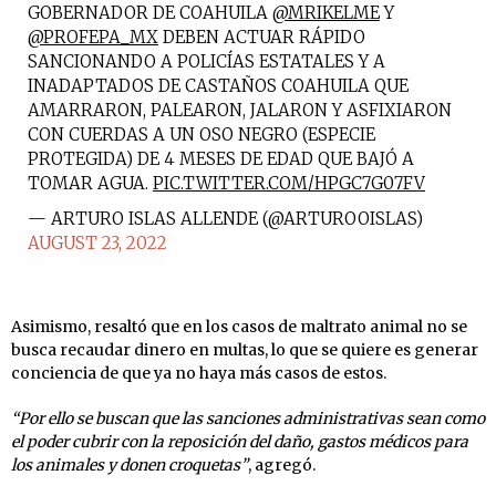
GOBERNADOR DE COAHUILA
@MRIKELME
Y
@PROFEPA_MX
DEBEN ACTUAR RÁPIDO
SANCIONANDO A POLICÍAS ESTATALES Y A
INADAPTADOS DE CASTAÑOS COAHUILA QUE
AMARRARON, PALEARON, JALARON Y ASFIXIARON
CON CUERDAS A UN OSO NEGRO (ESPECIE
PROTEGIDA) DE 4 MESES DE EDAD QUE BAJÓ A
TOMAR AGUA.
PIC.TWITTER.COM/HPGC7G07FV
— ARTURO ISLAS ALLENDE (@ARTUROOISLAS)
AUGUST 23, 2022
Asimismo, resaltó que en los casos de maltrato animal no se
busca recaudar dinero en multas, lo que se quiere es generar
conciencia de que ya no haya más casos de estos.
“Por ello se buscan que las sanciones administrativas sean como
el poder cubrir con la reposición del daño, gastos médicos para
los animales y donen croquetas”
, agregó.