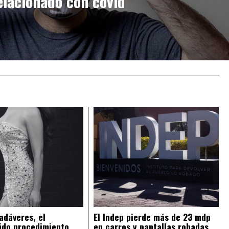
elacionado con covid
adáveres, el
El Indep pierde más de 23 mdp
ido procedimiento
en carros y pantallas robadas