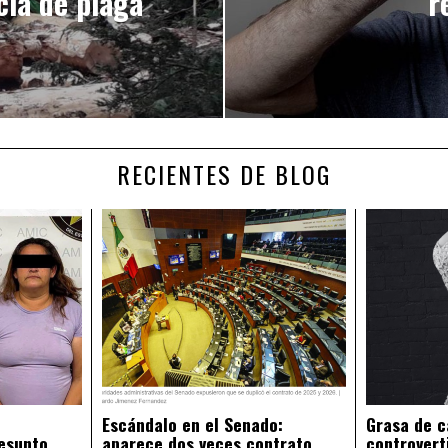
ia de plaga
r
RECIENTES DE BLOG
Escándalo en el Senado:
Grasa de c
esunto
aparece dos veces contrato
controvert