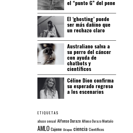
el “punto G” del pene
El ‘ghosting’ puede
ser más dañino que
un rechazo claro
Australiano salva a
su perro del cáncer
con ayuda de
chatbots y
científicos
Céline Dion confirma
su esperado regreso
a los escenarios
ETIQUETAS
Alfonso Durazo
abuso sexual
Alfonso Durazo Montaño
AMLO
ciencia
Cajeme
Científicos
Chiapas