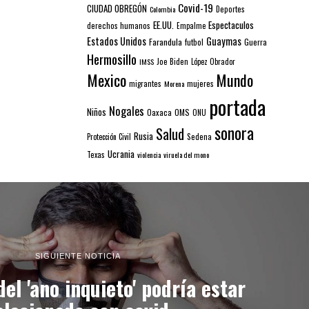
Covid-19
CIUDAD OBREGÓN
Colombia
Deportes
EE.UU.
Espectaculos
derechos humanos
Empalme
Estados Unidos
Guaymas
Farandula
futbol
Guerra
Hermosillo
IMSS
Joe Biden
López Obrador
Mexico
Mundo
mujeres
migrantes
Morena
portada
Nogales
Niños
Oaxaca
OMS
ONU
sonora
Salud
Rusia
Sedena
Protección Civil
Ucrania
Texas
violencia
viruela del mono
SIGUIENTE NOTICIA
el 'ano inquieto' podría estar