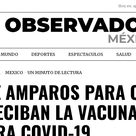
Hoy es:
a
MUNDO
DEPORTES
ESPECTACULOS
SALUD
1
MEXICO
UN MINUTO DE LECTURA
 AMPAROS PARA 
CIBAN LA VACUN
RA COVID-19