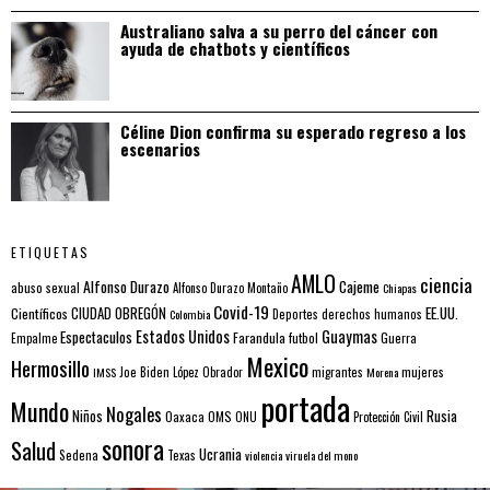
Australiano salva a su perro del cáncer con
ayuda de chatbots y científicos
Céline Dion confirma su esperado regreso a los
escenarios
ETIQUETAS
AMLO
ciencia
Alfonso Durazo
Cajeme
abuso sexual
Alfonso Durazo Montaño
Chiapas
Covid-19
EE.UU.
Científicos
CIUDAD OBREGÓN
Colombia
Deportes
derechos humanos
Estados Unidos
Guaymas
Espectaculos
Farandula
futbol
Guerra
Empalme
Mexico
Hermosillo
mujeres
IMSS
Joe Biden
López Obrador
migrantes
Morena
portada
Mundo
Nogales
Rusia
Niños
Oaxaca
OMS
ONU
Protección Civil
sonora
Salud
Ucrania
Sedena
Texas
violencia
viruela del mono