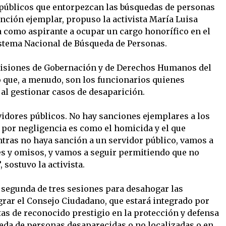
 públicos que entorpezcan las búsquedas de personas
nción ejemplar, propuso la activista María Luisa
como aspirante a ocupar un cargo honorífico en el
stema Nacional de Búsqueda de Personas.
omisiones de Gobernación y de Derechos Humanos del
ó que, a menudo, son los funcionarios quienes
al gestionar casos de desaparición.
vidores públicos. No hay sanciones ejemplares a los
 por negligencia es como el homicida y el que
ntras no haya sanción a un servidor público, vamos a
es y omisos, y vamos a seguir permitiendo que no
sostuvo la activista.
a segunda de tres sesiones para desahogar las
grar el Consejo Ciudadano, que estará integrado por
tas de reconocido prestigio en la protección y defensa
eda de personas desaparecidas o no localizadas o en