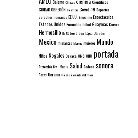
AMLO
ciencia
Cajeme
Científicos
Chiapas
Covid-19
CIUDAD OBREGÓN
Colombia
Deportes
EE.UU.
Espectaculos
derechos humanos
Empalme
Estados Unidos
Guaymas
Farandula
futbol
Guerra
Hermosillo
IMSS
Joe Biden
López Obrador
Mexico
Mundo
mujeres
migrantes
Morena
portada
Nogales
Niños
Oaxaca
OMS
ONU
sonora
Salud
Rusia
Sedena
Protección Civil
Ucrania
Texas
violencia
viruela del mono