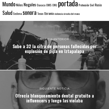
portada
Mundo
Nogales
Rusia
Niños
Oaxaca
OMS
ONU
Protección Civil
sonora
Salud
Ucrania
Sedena
Texas
violencia
viruela del mono
NOTICIA ANTERIOR
Sube a 32 la cifra de personas fallecidas por
explosión de pipa en Iztapalapa
SIGUIENTE NOTICIA
Ofrecía blanqueamiento dental gratuito a
influencers y luego las violaba