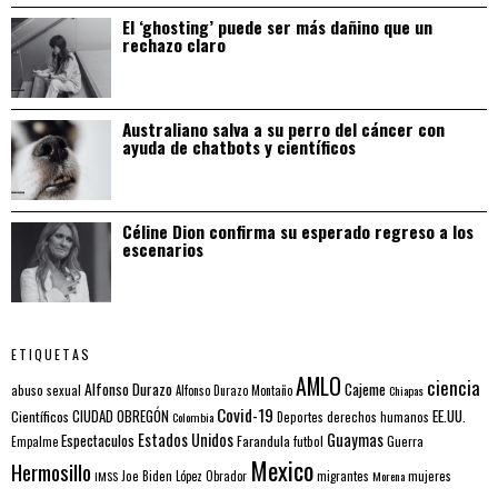
El ‘ghosting’ puede ser más dañino que un
rechazo claro
Australiano salva a su perro del cáncer con
ayuda de chatbots y científicos
Céline Dion confirma su esperado regreso a los
escenarios
ETIQUETAS
AMLO
ciencia
Alfonso Durazo
Cajeme
abuso sexual
Alfonso Durazo Montaño
Chiapas
Covid-19
EE.UU.
Científicos
CIUDAD OBREGÓN
Colombia
Deportes
derechos humanos
Estados Unidos
Guaymas
Espectaculos
Farandula
futbol
Guerra
Empalme
Mexico
Hermosillo
mujeres
IMSS
Joe Biden
López Obrador
migrantes
Morena