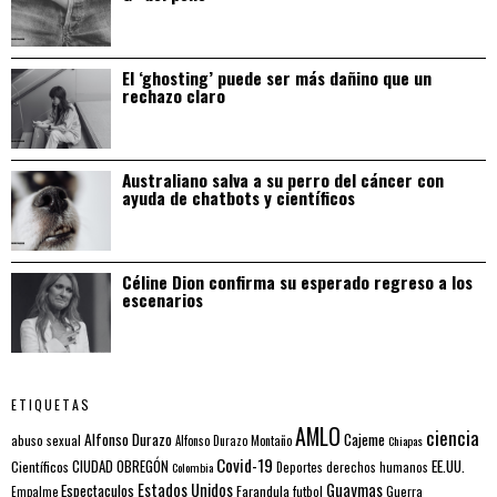
El ‘ghosting’ puede ser más dañino que un
rechazo claro
Australiano salva a su perro del cáncer con
ayuda de chatbots y científicos
Céline Dion confirma su esperado regreso a los
escenarios
ETIQUETAS
AMLO
ciencia
Alfonso Durazo
Cajeme
abuso sexual
Alfonso Durazo Montaño
Chiapas
Covid-19
EE.UU.
Científicos
CIUDAD OBREGÓN
Colombia
Deportes
derechos humanos
Estados Unidos
Guaymas
Espectaculos
Farandula
futbol
Guerra
Empalme