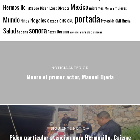
Mexico
Hermosillo
mujeres
IMSS
Joe Biden
López Obrador
migrantes
Morena
portada
Mundo
Nogales
Rusia
Niños
Oaxaca
OMS
ONU
Protección Civil
sonora
Salud
Ucrania
Sedena
Texas
violencia
viruela del mono
NOTICIA ANTERIOR
Muere el primer actor, Manuel Ojeda
SIGUIENTE NOTICIA
Piden particular atención para Hermosillo, Cajeme