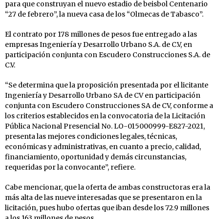
para que construyan el nuevo estadio de beisbol Centenario
“27 de febrero”, la nueva casa de los “Olmecas de Tabasco”.
El contrato por 178 millones de pesos fue entregado a las
empresas Ingeniería y Desarrollo Urbano S.A. de C.V, en
participación conjunta con Escudero Construcciones S.A. de
C.V.
“Se determina que la proposición presentada por el licitante
Ingeniería y Desarrollo Urbano SA de CV en participación
conjunta con Escudero Construcciones SA de CV, conforme a
los criterios establecidos en la convocatoria de la Licitación
Pública Nacional Presencial No. LO-015000999-E827-2021,
presenta las mejores condiciones legales, técnicas,
económicas y administrativas, en cuanto a precio, calidad,
financiamiento, oportunidad y demás circunstancias,
requeridas por la convocante”, refiere.
Cabe mencionar, que la oferta de ambas constructoras era la
más alta de las nueve interesadas que se presentaron en la
licitación, pues hubo ofertas que iban desde los 72.9 millones
a los 163 millones de pesos.