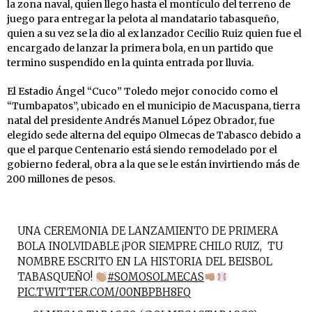
la zona naval, quien llego hasta el montículo del terreno de
juego para entregar la pelota al mandatario tabasqueño,
quien a su vez se la dio al ex lanzador Cecilio Ruiz quien fue el
encargado de lanzar la primera bola, en un partido que
termino suspendido en la quinta entrada por lluvia.
El Estadio Ángel “Cuco” Toledo mejor conocido como el
“Tumbapatos”, ubicado en el municipio de Macuspana, tierra
natal del presidente Andrés Manuel López Obrador, fue
elegido sede alterna del equipo Olmecas de Tabasco debido a
que el parque Centenario está siendo remodelado por el
gobierno federal, obra a la que se le están invirtiendo más de
200 millones de pesos.
UNA CEREMONIA DE LANZAMIENTO DE PRIMERA
BOLA INOLVIDABLE ¡POR SIEMPRE CHILO RUIZ, TU
NOMBRE ESCRITO EN LA HISTORIA DEL BEISBOL
TABASQUEÑO!
#SOMOSOLMECAS
PIC.TWITTER.COM/00NBPBH8FQ