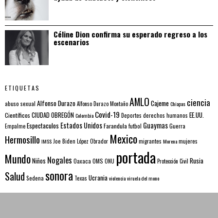
Céline Dion confirma su esperado regreso a los
escenarios
ETIQUETAS
AMLO
ciencia
Alfonso Durazo
Cajeme
abuso sexual
Alfonso Durazo Montaño
Chiapas
Covid-19
EE.UU.
Científicos
CIUDAD OBREGÓN
Colombia
Deportes
derechos humanos
Estados Unidos
Guaymas
Espectaculos
Farandula
futbol
Guerra
Empalme
Mexico
Hermosillo
mujeres
IMSS
Joe Biden
López Obrador
migrantes
Morena
portada
Mundo
Nogales
Rusia
Niños
Oaxaca
OMS
ONU
Protección Civil
sonora
Salud
Ucrania
Sedena
Texas
violencia
viruela del mono