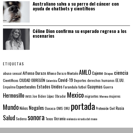
Australiano salva a su perro del cáncer con
ayuda de chatbots y científicos
Céline Dion confirma su esperado regreso a los
escenarios
ETIQUETAS
AMLO
ciencia
Alfonso Durazo
Cajeme
abuso sexual
Alfonso Durazo Montaño
Chiapas
Covid-19
EE.UU.
Científicos
CIUDAD OBREGÓN
Colombia
Deportes
derechos humanos
Estados Unidos
Guaymas
Espectaculos
Farandula
futbol
Guerra
Empalme
Mexico
Hermosillo
mujeres
IMSS
Joe Biden
López Obrador
migrantes
Morena
portada
Mundo
Nogales
Rusia
Niños
Oaxaca
OMS
ONU
Protección Civil
sonora
Salud
Ucrania
Sedena
Texas
violencia
viruela del mono