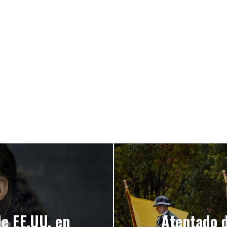
e EE.UU. en
Atentado d