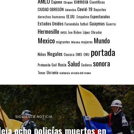
AMLO
ciencia
Cajeme
Científicos
Chiapas
Covid-19
CIUDAD OBREGÓN
Colombia
Deportes
EE.UU.
Espectaculos
derechos humanos
Empalme
Estados Unidos
Guaymas
Farandula
futbol
Guerra
Hermosillo
IMSS
Joe Biden
López Obrador
Mexico
Mundo
mujeres
migrantes
Morena
portada
Nogales
Niños
Oaxaca
OMS
ONU
sonora
Salud
Rusia
Sedena
Protección Civil
Ucrania
Texas
violencia
viruela del mono
SIGUIENTE NOTICIA
eja ocho policías muertos en