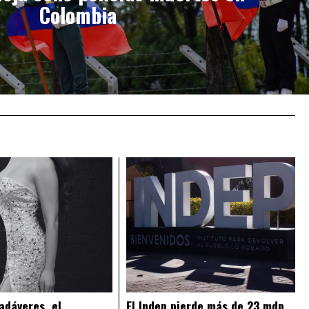
Colombia
adáveres, el
El Indep pierde más de 23 mdp