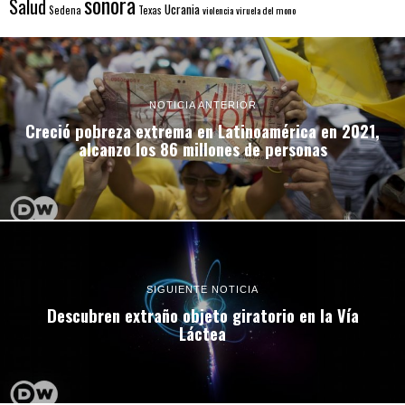
sonora
Salud
Ucrania
Sedena
Texas
violencia
viruela del mono
NOTICIA ANTERIOR
Creció pobreza extrema en Latinoamérica en 2021,
alcanzo los 86 millones de personas
SIGUIENTE NOTICIA
Descubren extraño objeto giratorio en la Vía
Láctea