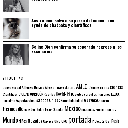
Australiano salva a su perro del cáncer con
ayuda de chatbots y científicos
Céline Dion confirma su esperado regreso a los
escenarios
ETIQUETAS
AMLO
ciencia
Alfonso Durazo
Cajeme
abuso sexual
Alfonso Durazo Montaño
Chiapas
Covid-19
EE.UU.
Científicos
CIUDAD OBREGÓN
Colombia
Deportes
derechos humanos
Estados Unidos
Guaymas
Espectaculos
Farandula
futbol
Guerra
Empalme
Mexico
Hermosillo
mujeres
IMSS
Joe Biden
López Obrador
migrantes
Morena
portada
Mundo
Nogales
Rusia
Niños
Oaxaca
OMS
ONU
Protección Civil