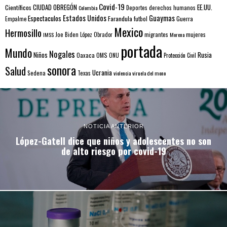
Covid-19
EE.UU.
Científicos
CIUDAD OBREGÓN
Colombia
Deportes
derechos humanos
Estados Unidos
Guaymas
Espectaculos
Farandula
futbol
Guerra
Empalme
Mexico
Hermosillo
mujeres
IMSS
Joe Biden
López Obrador
migrantes
Morena
portada
Mundo
Nogales
Rusia
Niños
Oaxaca
OMS
ONU
Protección Civil
sonora
Salud
Ucrania
Sedena
Texas
violencia
viruela del mono
NOTICIA ANTERIOR
López-Gatell dice que niños y adolescentes no son
de alto riesgo por covid-19