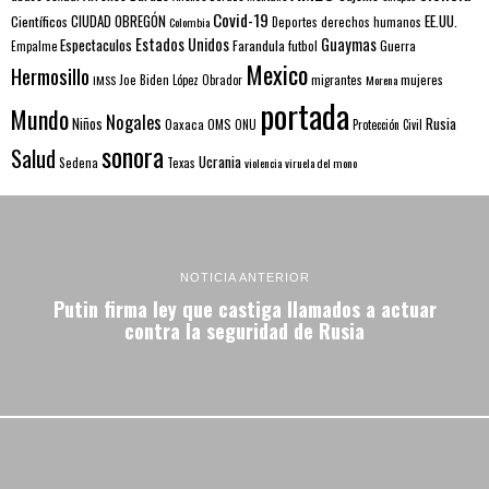
Covid-19
EE.UU.
Científicos
CIUDAD OBREGÓN
Colombia
Deportes
derechos humanos
Estados Unidos
Guaymas
Espectaculos
Farandula
futbol
Guerra
Empalme
Mexico
Hermosillo
mujeres
IMSS
Joe Biden
López Obrador
migrantes
Morena
portada
Mundo
Nogales
Rusia
Niños
Oaxaca
OMS
ONU
Protección Civil
sonora
Salud
Ucrania
Sedena
Texas
violencia
viruela del mono
NOTICIA ANTERIOR
Putin firma ley que castiga llamados a actuar
contra la seguridad de Rusia