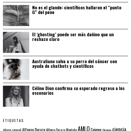
No es el glande: científicos hallaron el “punto
G” del pene
El ‘ghosting’ puede ser más dañino que un
rechazo claro
Australiano salva a su perro del cáncer con
ayuda de chatbots y científicos
Céline Dion confirma su esperado regreso a los
escenarios
ETIQUETAS
AMLO
ciencia
Alfonso Durazo
Cajeme
abuso sexual
Alfonso Durazo Montaño
Chiapas