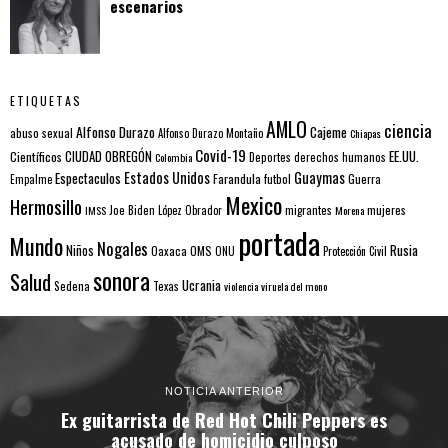
escenarios
ETIQUETAS
AMLO
ciencia
Alfonso Durazo
Cajeme
abuso sexual
Alfonso Durazo Montaño
Chiapas
Covid-19
EE.UU.
Científicos
CIUDAD OBREGÓN
Colombia
Deportes
derechos humanos
Estados Unidos
Guaymas
Espectaculos
Farandula
futbol
Guerra
Empalme
Mexico
Hermosillo
mujeres
IMSS
Joe Biden
López Obrador
migrantes
Morena
portada
Mundo
Nogales
Rusia
Niños
Oaxaca
OMS
ONU
Protección Civil
sonora
Salud
Ucrania
Sedena
Texas
violencia
viruela del mono
NOTICIA ANTERIOR
Ex guitarrista de Red Hot Chili Peppers es
acusado de homicidio culposo