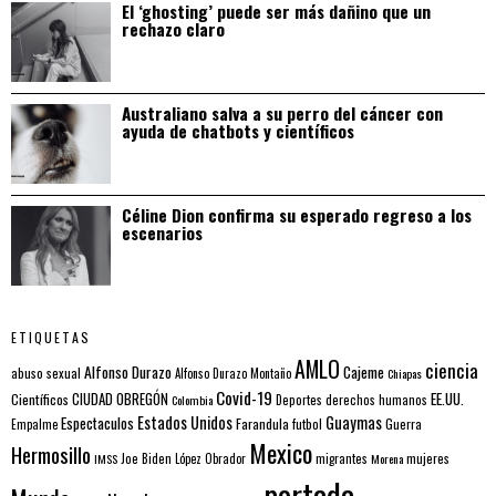
El ‘ghosting’ puede ser más dañino que un
rechazo claro
Australiano salva a su perro del cáncer con
ayuda de chatbots y científicos
Céline Dion confirma su esperado regreso a los
escenarios
ETIQUETAS
AMLO
ciencia
Alfonso Durazo
Cajeme
abuso sexual
Alfonso Durazo Montaño
Chiapas
Covid-19
EE.UU.
Científicos
CIUDAD OBREGÓN
Colombia
Deportes
derechos humanos
Estados Unidos
Guaymas
Espectaculos
Farandula
futbol
Guerra
Empalme
Mexico
Hermosillo
mujeres
IMSS
Joe Biden
López Obrador
migrantes
Morena
portada