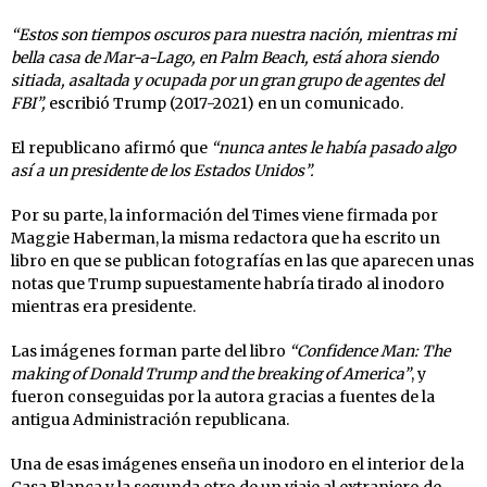
“Estos son tiempos oscuros para nuestra nación, mientras mi
bella casa de Mar-a-Lago, en Palm Beach, está ahora siendo
sitiada, asaltada y ocupada por un gran grupo de agentes del
FBI”,
escribió Trump (2017-2021) en un comunicado.
El republicano afirmó que
“nunca antes le había pasado algo
así a un presidente de los Estados Unidos”.
Por su parte, la información del Times viene firmada por
Maggie Haberman, la misma redactora que ha escrito un
libro en que se publican fotografías en las que aparecen unas
notas que Trump supuestamente habría tirado al inodoro
mientras era presidente.
Las imágenes forman parte del libro
“Confidence Man: The
making of Donald Trump and the breaking of America”
, y
fueron conseguidas por la autora gracias a fuentes de la
antigua Administración republicana.
Una de esas imágenes enseña un inodoro en el interior de la
Casa Blanca y la segunda otro de un viaje al extranjero de