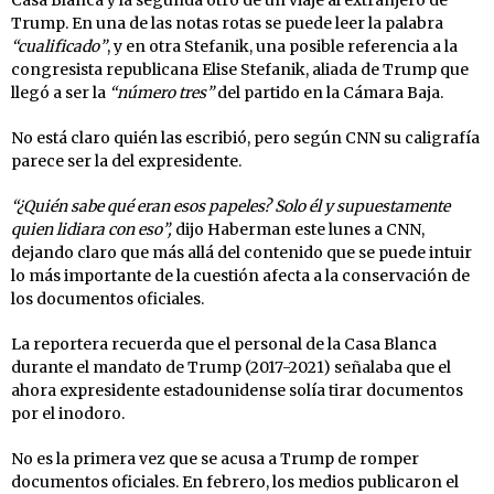
Trump. En una de las notas rotas se puede leer la palabra
“cualificado”
, y en otra Stefanik, una posible referencia a la
congresista republicana Elise Stefanik, aliada de Trump que
llegó a ser la
“número tres”
del partido en la Cámara Baja.
No está claro quién las escribió, pero según CNN su caligrafía
parece ser la del expresidente.
“¿Quién sabe qué eran esos papeles? Solo él y supuestamente
quien lidiara con eso”,
dijo Haberman este lunes a CNN,
dejando claro que más allá del contenido que se puede intuir
lo más importante de la cuestión afecta a la conservación de
los documentos oficiales.
La reportera recuerda que el personal de la Casa Blanca
durante el mandato de Trump (2017-2021) señalaba que el
ahora expresidente estadounidense solía tirar documentos
por el inodoro.
No es la primera vez que se acusa a Trump de romper
documentos oficiales. En febrero, los medios publicaron el