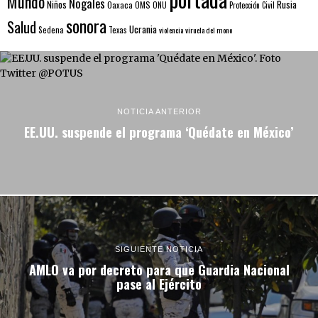
Mundo
Nogales
Rusia
Niños
Oaxaca
OMS
ONU
Protección Civil
sonora
Salud
Ucrania
Sedena
Texas
violencia
viruela del mono
NOTICIA ANTERIOR
EE.UU. suspende el programa ‘Quédate en México’
SIGUIENTE NOTICIA
AMLO va por decreto para que Guardia Nacional
pase al Ejército