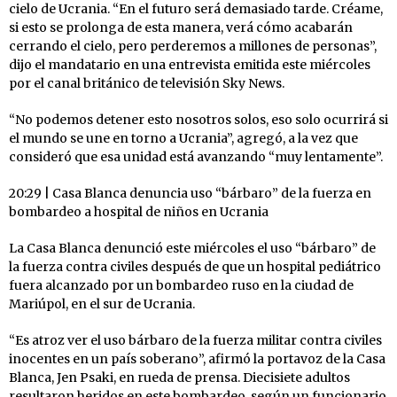
cielo de Ucrania. “En el futuro será demasiado tarde. Créame,
si esto se prolonga de esta manera, verá cómo acabarán
cerrando el cielo, pero perderemos a millones de personas”,
dijo el mandatario en una entrevista emitida este miércoles
por el canal británico de televisión Sky News.
“No podemos detener esto nosotros solos, eso solo ocurrirá si
el mundo se une en torno a Ucrania”, agregó, a la vez que
consideró que esa unidad está avanzando “muy lentamente”.
20:29 | Casa Blanca denuncia uso “bárbaro” de la fuerza en
bombardeo a hospital de niños en Ucrania
La Casa Blanca denunció este miércoles el uso “bárbaro” de
la fuerza contra civiles después de que un hospital pediátrico
fuera alcanzado por un bombardeo ruso en la ciudad de
Mariúpol, en el sur de Ucrania.
“Es atroz ver el uso bárbaro de la fuerza militar contra civiles
inocentes en un país soberano”, afirmó la portavoz de la Casa
Blanca, Jen Psaki, en rueda de prensa. Diecisiete adultos
resultaron heridos en este bombardeo, según un funcionario