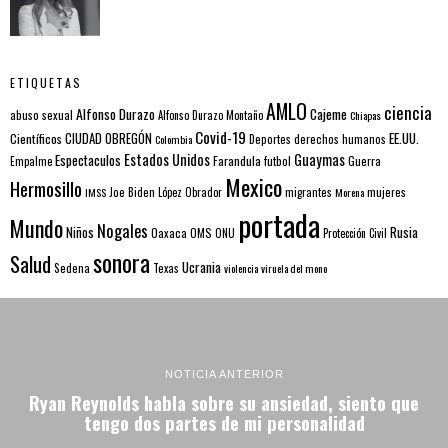
ETIQUETAS
AMLO
ciencia
Alfonso Durazo
Cajeme
abuso sexual
Alfonso Durazo Montaño
Chiapas
Covid-19
EE.UU.
Científicos
CIUDAD OBREGÓN
Colombia
Deportes
derechos humanos
Estados Unidos
Guaymas
Espectaculos
Farandula
futbol
Guerra
Empalme
Mexico
Hermosillo
mujeres
IMSS
Joe Biden
López Obrador
migrantes
Morena
portada
Mundo
Nogales
Rusia
Niños
Oaxaca
OMS
ONU
Protección Civil
sonora
Salud
Ucrania
Sedena
Texas
violencia
viruela del mono
NOTICIA ANTERIOR
Ryan Reynolds habla sobre su ansiedad, siento que
tengo dos partes de mi personalidad