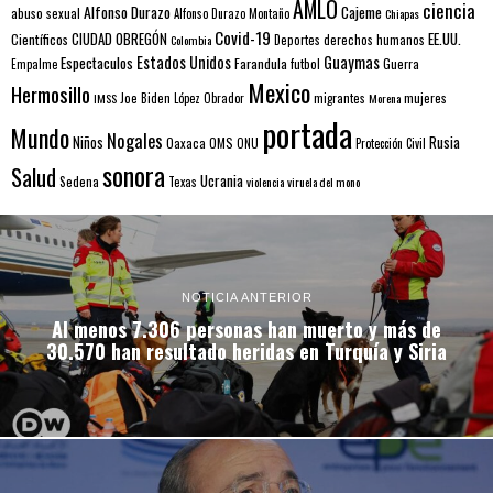
AMLO
ciencia
Alfonso Durazo
Cajeme
abuso sexual
Alfonso Durazo Montaño
Chiapas
Covid-19
EE.UU.
Científicos
CIUDAD OBREGÓN
Colombia
Deportes
derechos humanos
Estados Unidos
Guaymas
Espectaculos
Farandula
futbol
Guerra
Empalme
Mexico
Hermosillo
mujeres
IMSS
Joe Biden
López Obrador
migrantes
Morena
portada
Mundo
Nogales
Rusia
Niños
Oaxaca
OMS
ONU
Protección Civil
sonora
Salud
Ucrania
Sedena
Texas
violencia
viruela del mono
NOTICIA ANTERIOR
Al menos 7.306 personas han muerto y más de
30.570 han resultado heridas en Turquía y Siria