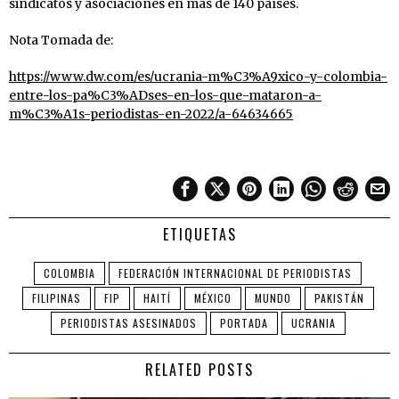
sindicatos y asociaciones en más de 140 países.
Nota Tomada de:
https://www.dw.com/es/ucrania-m%C3%A9xico-y-colombia-
entre-los-pa%C3%ADses-en-los-que-mataron-a-
m%C3%A1s-periodistas-en-2022/a-64634665
ETIQUETAS
COLOMBIA
FEDERACIÓN INTERNACIONAL DE PERIODISTAS
FILIPINAS
FIP
HAITÍ
MÉXICO
MUNDO
PAKISTÁN
PERIODISTAS ASESINADOS
PORTADA
UCRANIA
RELATED POSTS