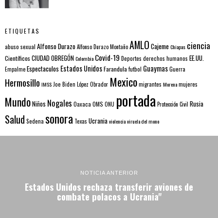
ETIQUETAS
AMLO
ciencia
Alfonso Durazo
Cajeme
abuso sexual
Alfonso Durazo Montaño
Chiapas
Covid-19
EE.UU.
Científicos
CIUDAD OBREGÓN
Colombia
Deportes
derechos humanos
Estados Unidos
Guaymas
Espectaculos
Farandula
futbol
Guerra
Empalme
Mexico
Hermosillo
mujeres
IMSS
Joe Biden
López Obrador
migrantes
Morena
portada
Mundo
Nogales
Rusia
Niños
Oaxaca
OMS
ONU
Protección Civil
sonora
Salud
Ucrania
Sedena
Texas
violencia
viruela del mono
NOTICIA ANTERIOR
Estados Unidos rechaza transferir aviones de
combate polacos a Ucrania"