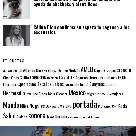
ayuda de chatbots y científicos
Céline Dion confirma su esperado regreso a los
escenarios
ETIQUETAS
AMLO
ciencia
Alfonso Durazo
Cajeme
abuso sexual
Alfonso Durazo Montaño
Chiapas
Covid-19
EE.UU.
Científicos
CIUDAD OBREGÓN
Colombia
Deportes
derechos humanos
Estados Unidos
Guaymas
Espectaculos
Farandula
futbol
Guerra
Empalme
Mexico
Hermosillo
mujeres
IMSS
Joe Biden
López Obrador
migrantes
Morena
portada
Mundo
Nogales
Rusia
Niños
Oaxaca
OMS
ONU
Protección Civil
sonora
Salud
Ucrania
Sedena
Texas
violencia
viruela del mono