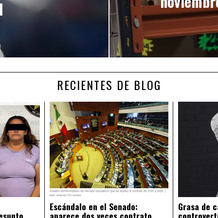
noviembre
l
RECIENTES DE BLOG
Escándalo en el Senado:
Grasa de c
esunto
aparece dos veces contrato
controvert