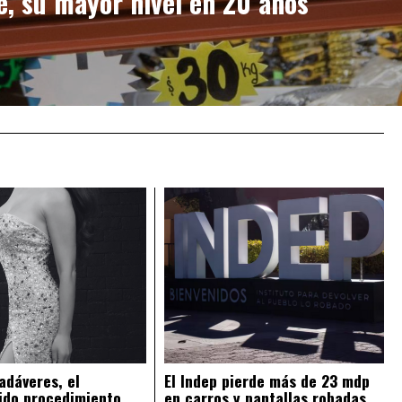
, su mayor nivel en 20 años
adáveres, el
El Indep pierde más de 23 mdp
ido procedimiento
en carros y pantallas robadas