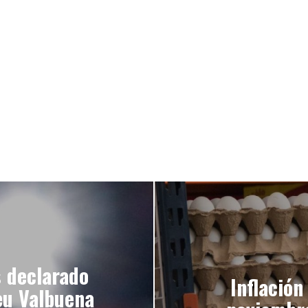
s declarado
Inflación
eu Valbuena