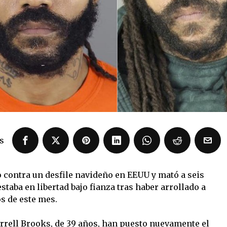
s
 contra un desfile navideño en EEUU y mató a seis
taba en libertad bajo fianza tras haber arrollado a
s de este mes.
rell Brooks, de 39 años, han puesto nuevamente el