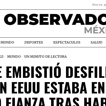
Hoy es:
a
MUNDO
DEPORTES
ESPECTACULOS
SALUD
21
MUNDO
UN MINUTO DE LECTURA
 EMBISTIÓ DESFIL
N EEUU ESTABA EN
O FIANZA TRAS HA