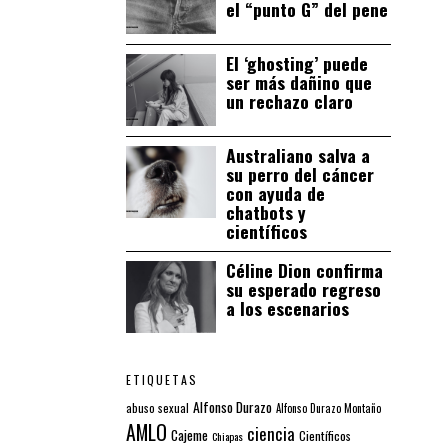
el “punto G” del pene
El ‘ghosting’ puede
ser más dañino que
un rechazo claro
Australiano salva a
su perro del cáncer
con ayuda de
chatbots y
científicos
Céline Dion confirma
su esperado regreso
a los escenarios
ETIQUETAS
Alfonso Durazo
abuso sexual
Alfonso Durazo Montaño
AMLO
ciencia
Cajeme
Científicos
Chiapas