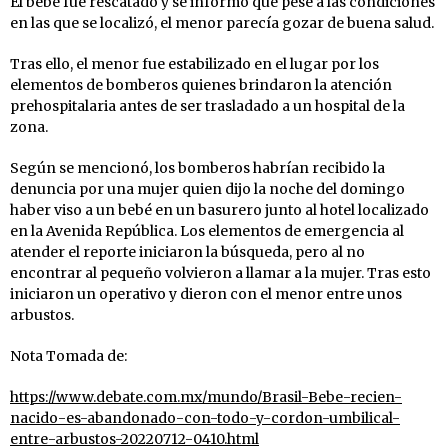
El bebé fue rescatado y se informó que pese a las condiciones
en las que se localizó, el menor parecía gozar de buena salud.
Tras ello, el menor fue estabilizado en el lugar por los
elementos de bomberos quienes brindaron la atención
prehospitalaria antes de ser trasladado a un hospital de la
zona.
Según se mencionó, los bomberos habrían recibido la
denuncia por una mujer quien dijo la noche del domingo
haber viso a un bebé en un basurero junto al hotel localizado
en la Avenida República. Los elementos de emergencia al
atender el reporte iniciaron la búsqueda, pero al no
encontrar al pequeño volvieron a llamar a la mujer. Tras esto
iniciaron un operativo y dieron con el menor entre unos
arbustos.
Nota Tomada de:
https://www.debate.com.mx/mundo/Brasil-Bebe-recien-
nacido-es-abandonado-con-todo-y-cordon-umbilical-
entre-arbustos-20220712-0410.html