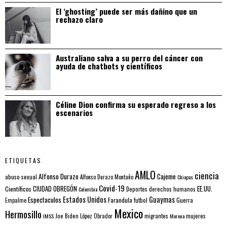
El ‘ghosting’ puede ser más dañino que un
rechazo claro
Australiano salva a su perro del cáncer con
ayuda de chatbots y científicos
Céline Dion confirma su esperado regreso a los
escenarios
ETIQUETAS
AMLO
ciencia
Alfonso Durazo
Cajeme
abuso sexual
Alfonso Durazo Montaño
Chiapas
Covid-19
EE.UU.
Científicos
CIUDAD OBREGÓN
Colombia
Deportes
derechos humanos
Estados Unidos
Guaymas
Espectaculos
Farandula
futbol
Guerra
Empalme
Mexico
Hermosillo
mujeres
IMSS
Joe Biden
López Obrador
migrantes
Morena