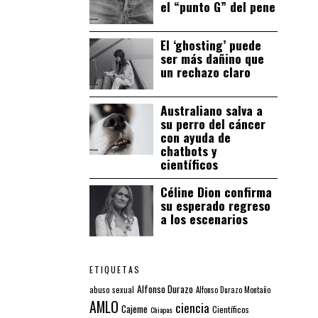
el “punto G” del pene
El ‘ghosting’ puede
ser más dañino que
un rechazo claro
Australiano salva a
su perro del cáncer
con ayuda de
chatbots y
científicos
Céline Dion confirma
su esperado regreso
a los escenarios
ETIQUETAS
Alfonso Durazo
abuso sexual
Alfonso Durazo Montaño
AMLO
ciencia
Cajeme
Científicos
Chiapas