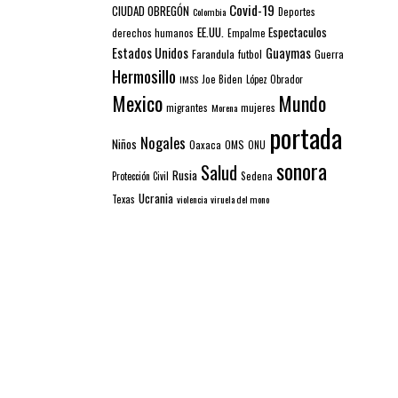
Covid-19
CIUDAD OBREGÓN
Colombia
Deportes
EE.UU.
Espectaculos
derechos humanos
Empalme
Estados Unidos
Guaymas
Farandula
futbol
Guerra
Hermosillo
IMSS
Joe Biden
López Obrador
Mexico
Mundo
mujeres
migrantes
Morena
portada
Nogales
Niños
Oaxaca
OMS
ONU
sonora
Salud
Rusia
Sedena
Protección Civil
Ucrania
Texas
violencia
viruela del mono