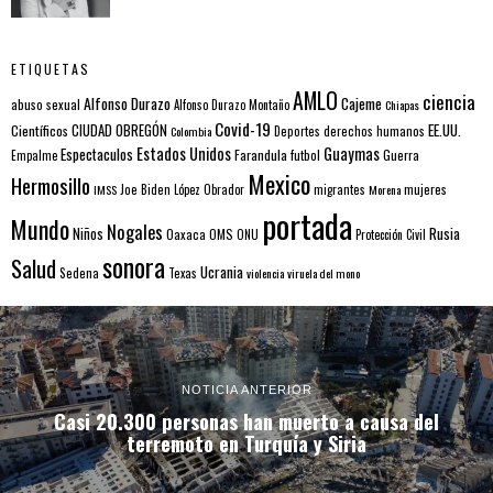
ETIQUETAS
AMLO
ciencia
Alfonso Durazo
Cajeme
abuso sexual
Alfonso Durazo Montaño
Chiapas
Covid-19
EE.UU.
Científicos
CIUDAD OBREGÓN
Colombia
Deportes
derechos humanos
Estados Unidos
Guaymas
Espectaculos
Farandula
futbol
Guerra
Empalme
Mexico
Hermosillo
mujeres
IMSS
Joe Biden
López Obrador
migrantes
Morena
portada
Mundo
Nogales
Rusia
Niños
Oaxaca
OMS
ONU
Protección Civil
sonora
Salud
Ucrania
Sedena
Texas
violencia
viruela del mono
NOTICIA ANTERIOR
Casi 20.300 personas han muerto a causa del
terremoto en Turquía y Siria