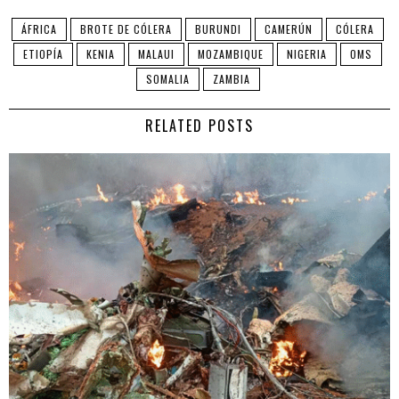
ÁFRICA
BROTE DE CÓLERA
BURUNDI
CAMERÚN
CÓLERA
ETIOPÍA
KENIA
MALAUI
MOZAMBIQUE
NIGERIA
OMS
SOMALIA
ZAMBIA
RELATED POSTS