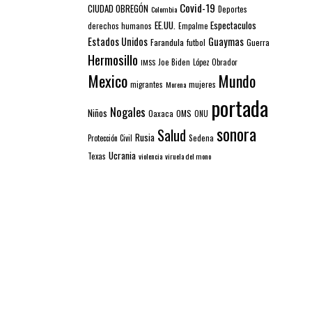
Covid-19
CIUDAD OBREGÓN
Colombia
Deportes
EE.UU.
Espectaculos
derechos humanos
Empalme
Estados Unidos
Guaymas
Farandula
futbol
Guerra
Hermosillo
IMSS
Joe Biden
López Obrador
Mexico
Mundo
mujeres
migrantes
Morena
portada
Nogales
Niños
Oaxaca
OMS
ONU
sonora
Salud
Rusia
Sedena
Protección Civil
Ucrania
Texas
violencia
viruela del mono