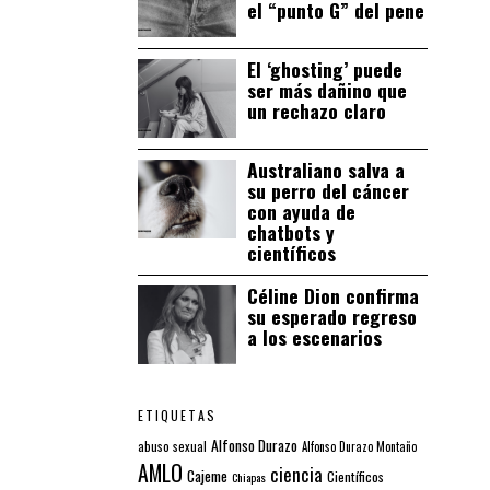
el “punto G” del pene
El ‘ghosting’ puede
ser más dañino que
un rechazo claro
Australiano salva a
su perro del cáncer
con ayuda de
chatbots y
científicos
Céline Dion confirma
su esperado regreso
a los escenarios
ETIQUETAS
Alfonso Durazo
abuso sexual
Alfonso Durazo Montaño
AMLO
ciencia
Cajeme
Científicos
Chiapas