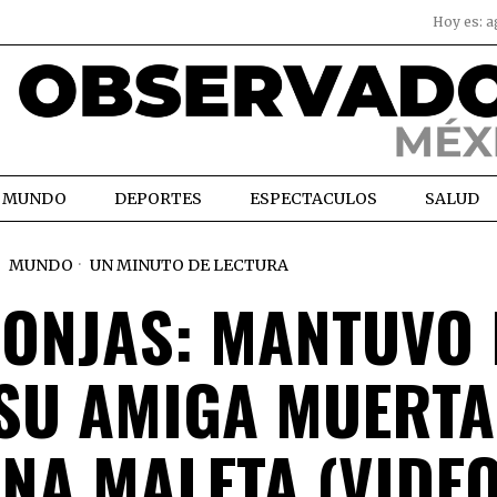
Hoy es:
a
MUNDO
DEPORTES
ESPECTACULOS
SALUD
MUNDO
UN MINUTO DE LECTURA
MONJAS: MANTUVO 
 SU AMIGA MUERTA
NA MALETA (VIDEO