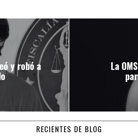
eó y robó a
La OMS 
lo
par
RECIENTES DE BLOG