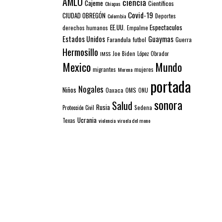
AMLO
ciencia
Cajeme
Científicos
Chiapas
Covid-19
CIUDAD OBREGÓN
Colombia
Deportes
EE.UU.
Espectaculos
derechos humanos
Empalme
Estados Unidos
Guaymas
Farandula
futbol
Guerra
Hermosillo
IMSS
Joe Biden
López Obrador
Mexico
Mundo
mujeres
migrantes
Morena
portada
Nogales
Niños
Oaxaca
OMS
ONU
sonora
Salud
Rusia
Sedena
Protección Civil
Ucrania
Texas
violencia
viruela del mono