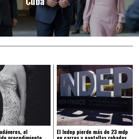
Cuba
adáveres, el
El Indep pierde más de 23 mdp
ido procedimiento
en carros y pantallas robadas