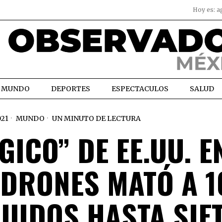
Hoy es:
a
MUNDO
DEPORTES
ESPECTACULOS
SALUD
021
MUNDO
UN MINUTO DE LECTURA
ICO” DE EE.UU. E
 DRONES MATÓ A 1
LUIDOS HASTA SIE