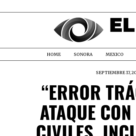
HOME
SONORA
MEXICO
SEPTIEMBRE 17, 2
“ERROR TRÁG
ATAQUE CON
CIVILES, INC