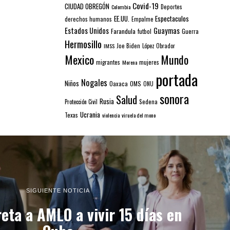
Covid-19
CIUDAD OBREGÓN
Colombia
Deportes
EE.UU.
Espectaculos
derechos humanos
Empalme
Estados Unidos
Guaymas
Farandula
futbol
Guerra
Hermosillo
IMSS
Joe Biden
López Obrador
Mexico
Mundo
mujeres
migrantes
Morena
portada
Nogales
Niños
Oaxaca
OMS
ONU
sonora
Salud
Rusia
Sedena
Protección Civil
Ucrania
Texas
violencia
viruela del mono
SIGUIENTE NOTICIA
reta a AMLO a vivir 15 días en