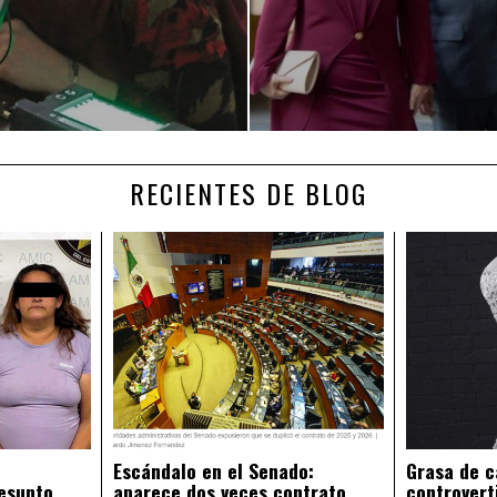
RECIENTES DE BLOG
Escándalo en el Senado:
Grasa de c
esunto
aparece dos veces contrato
controvert