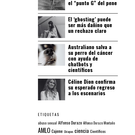
el “punto G” del pene
El ‘ghosting’ puede
ser más dañino que
un rechazo claro
Australiano salva a
su perro del cáncer
con ayuda de
chatbots y
científicos
Céline Dion confirma
su esperado regreso
a los escenarios
ETIQUETAS
Alfonso Durazo
abuso sexual
Alfonso Durazo Montaño
AMLO
ciencia
Cajeme
Científicos
Chiapas