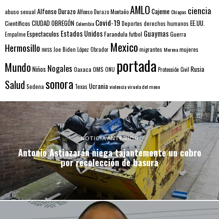
AMLO
ciencia
Alfonso Durazo
Cajeme
abuso sexual
Alfonso Durazo Montaño
Chiapas
Covid-19
EE.UU.
Científicos
CIUDAD OBREGÓN
Colombia
Deportes
derechos humanos
Estados Unidos
Guaymas
Espectaculos
Farandula
futbol
Guerra
Empalme
Mexico
Hermosillo
mujeres
IMSS
Joe Biden
López Obrador
migrantes
Morena
portada
Mundo
Nogales
Rusia
Niños
Oaxaca
OMS
ONU
Protección Civil
sonora
Salud
Ucrania
Sedena
Texas
violencia
viruela del mono
NOTICIA ANTERIOR
Antonio Astiazarán niega tajantemente un cobro
por recolección de basura