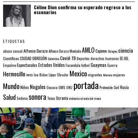
Céline Dion confirma su esperado regreso a los
escenarios
ETIQUETAS
AMLO
ciencia
Alfonso Durazo
Cajeme
abuso sexual
Alfonso Durazo Montaño
Chiapas
Covid-19
EE.UU.
Científicos
CIUDAD OBREGÓN
Colombia
Deportes
derechos humanos
Estados Unidos
Guaymas
Espectaculos
Farandula
futbol
Guerra
Empalme
Mexico
Hermosillo
mujeres
IMSS
Joe Biden
López Obrador
migrantes
Morena
portada
Mundo
Nogales
Rusia
Niños
Oaxaca
OMS
ONU
Protección Civil
sonora
Salud
Ucrania
Sedena
Texas
violencia
viruela del mono
NOTICIA ANTERIOR