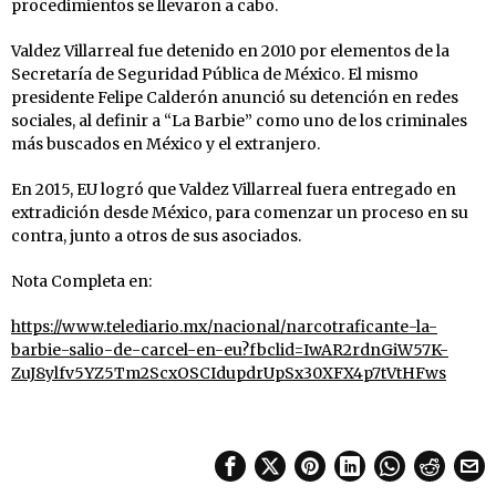
procedimientos se llevaron a cabo.
Valdez Villarreal fue detenido en 2010 por elementos de la
Secretaría de Seguridad Pública de México. El mismo
presidente Felipe Calderón anunció su detención en redes
sociales, al definir a “La Barbie” como uno de los criminales
más buscados en México y el extranjero.
En 2015, EU logró que Valdez Villarreal fuera entregado en
extradición desde México, para comenzar un proceso en su
contra, junto a otros de sus asociados.
Nota Completa en:
https://www.telediario.mx/nacional/narcotraficante-la-
barbie-salio-de-carcel-en-eu?fbclid=IwAR2rdnGiW57K-
ZuJ8ylfv5YZ5Tm2ScxOSCIdupdrUpSx30XFX4p7tVtHFws