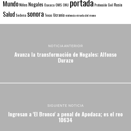
portada
Mundo
Nogales
Rusia
Niños
Oaxaca
OMS
ONU
Protección Civil
sonora
Salud
Ucrania
Sedena
Texas
violencia
viruela del mono
NOTICIA ANTERIOR
Avanza la transformación de Nogales: Alfonso
Durazo
SIGUIENTE NOTICIA
Ingresan a 'El Bronco' a penal de Apodaca; es el reo
10634