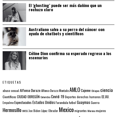
El ‘ghosting’ puede ser más dañino que un
rechazo claro
Australiano salva a su perro del cáncer con
ayuda de chatbots y científicos
Céline Dion confirma su esperado regreso a los
escenarios
ETIQUETAS
AMLO
ciencia
Alfonso Durazo
Cajeme
abuso sexual
Alfonso Durazo Montaño
Chiapas
Covid-19
EE.UU.
Científicos
CIUDAD OBREGÓN
Colombia
Deportes
derechos humanos
Estados Unidos
Guaymas
Espectaculos
Farandula
futbol
Guerra
Empalme
Mexico
Hermosillo
mujeres
IMSS
Joe Biden
López Obrador
migrantes
Morena