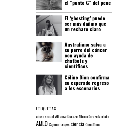
el “punto G” del pene
El ‘ghosting’ puede
ser más dañino que
un rechazo claro
Australiano salva a
su perro del cáncer
con ayuda de
chatbots y
científicos
Céline Dion confirma
su esperado regreso
a los escenarios
ETIQUETAS
Alfonso Durazo
abuso sexual
Alfonso Durazo Montaño
AMLO
ciencia
Cajeme
Científicos
Chiapas