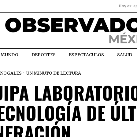
Hoy es:
a
MUNDO
DEPORTES
ESPECTACULOS
SALUD
NOGALES
UN MINUTO DE LECTURA
UIPA LABORATORI
ECNOLOGÍA DE ÚL
NERACIÓN