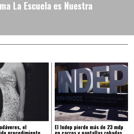
ma La Escuela es Nuestra
adáveres, el
El Indep pierde más de 23 mdp
ido procedimiento
en carros y pantallas robadas