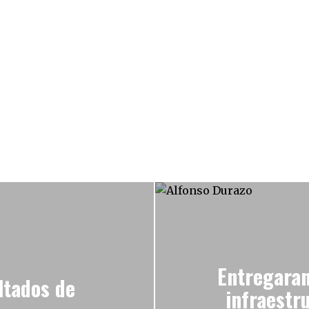
Entregaran
ltados de
infraestr