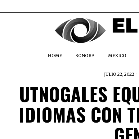
HOME
SONORA
MEXICO
JULIO 22, 2022
UTNOGALES EQ
IDIOMAS CON T
GE