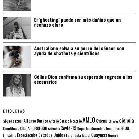
El ‘ghosting’ puede ser más dañino que un
rechazo claro
Australiano salva a su perro del cáncer con
ayuda de chatbots y científicos
Céline Dion confirma su esperado regreso a los
escenarios
ETIQUETAS
AMLO
ciencia
Alfonso Durazo
Cajeme
abuso sexual
Alfonso Durazo Montaño
Chiapas
Covid-19
EE.UU.
Científicos
CIUDAD OBREGÓN
Colombia
Deportes
derechos humanos
Estados Unidos
Guaymas
Espectaculos
Farandula
futbol
Guerra
Empalme