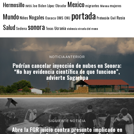
Mexico
Hermosillo
mujeres
IMSS
Joe Biden
López Obrador
migrantes
Morena
portada
Mundo
Nogales
Rusia
Niños
Oaxaca
OMS
ONU
Protección Civil
sonora
Salud
Ucrania
Sedena
Texas
violencia
viruela del mono
NOTICIA ANTERIOR
Podrían cancelar inyección de nubes en Sonora:
“No hay evidencia científica de que funcione”,
advierte Sagarhpa
SIGUIENTE NOTICIA
Abre la FGR juicio contra presunto implicado en