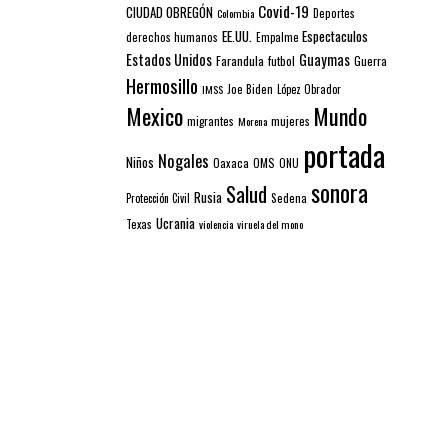
Covid-19
CIUDAD OBREGÓN
Colombia
Deportes
EE.UU.
Espectaculos
derechos humanos
Empalme
Estados Unidos
Guaymas
Farandula
futbol
Guerra
Hermosillo
IMSS
Joe Biden
López Obrador
Mexico
Mundo
mujeres
migrantes
Morena
portada
Nogales
Niños
Oaxaca
OMS
ONU
sonora
Salud
Rusia
Sedena
Protección Civil
Ucrania
Texas
violencia
viruela del mono