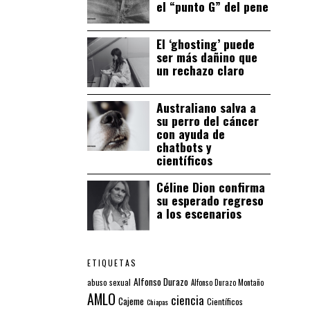
el “punto G” del pene
El ‘ghosting’ puede
ser más dañino que
un rechazo claro
Australiano salva a
su perro del cáncer
con ayuda de
chatbots y
científicos
Céline Dion confirma
su esperado regreso
a los escenarios
ETIQUETAS
Alfonso Durazo
abuso sexual
Alfonso Durazo Montaño
AMLO
ciencia
Cajeme
Científicos
Chiapas