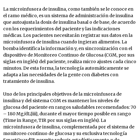
La microinfusora de insulina, como también se le conoce en
el ramo médico, es un sistema de administración de insulina
que autoajusta la dosis de insulina basal o de base, de acuerdo
con los requerimientos del paciente y las indicaciones
médicas. Los pacientes necesitarán registrar sus datos en la
microinfusora de insulina cuando ingieran alimentos. La
bomba identifica la información y, en sincronización con el
dispositivo de Monitoreo Continuo de Glucosa (CGM, por sus
siglas en inglés) del paciente, realiza micro ajustes cada cinco
minutos. De esta forma, la tecnología automáticamente se
adapta a las necesidades de la gente con diabetes con
tratamiento de insulina.
Uno de los principales objetivos de la microinfusora de
insulina y del sistema CGM es mantener los niveles de
glucosa del paciente en rangos saludables recomendados: 70
– 180 Mg/dL[iii], durante el mayor tiempo posible en rango
(Time in Range, TIR por sus siglas en inglés). La
microinfusora de insulina, complementada por el sistema de
monitoreo continuo de glucosa y su exclusiva tecnología
SmartGuard™, permite reducir estadísticamente, y de