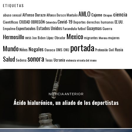
ETIQUETAS
AMLO
ciencia
Alfonso Durazo
Cajeme
abuso sexual
Alfonso Durazo Montaño
Chiapas
Covid-19
EE.UU.
Científicos
CIUDAD OBREGÓN
Colombia
Deportes
derechos humanos
Estados Unidos
Guaymas
Espectaculos
Farandula
futbol
Guerra
Empalme
Mexico
Hermosillo
mujeres
IMSS
Joe Biden
López Obrador
migrantes
Morena
portada
Mundo
Nogales
Rusia
Niños
Oaxaca
OMS
ONU
Protección Civil
sonora
Salud
Ucrania
Sedena
Texas
violencia
viruela del mono
NOTICIA ANTERIOR
Ácido hialurónico, un aliado de los deportistas