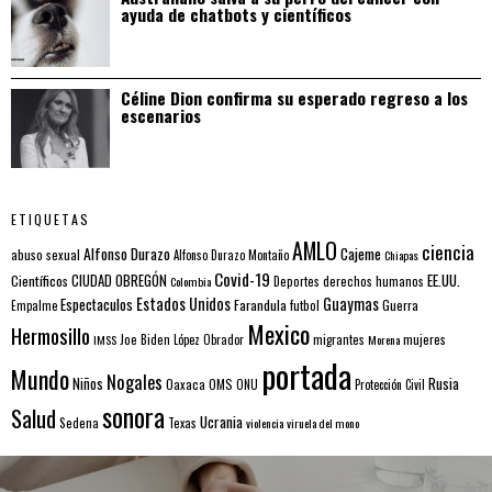
ayuda de chatbots y científicos
Céline Dion confirma su esperado regreso a los
escenarios
ETIQUETAS
AMLO
ciencia
Alfonso Durazo
Cajeme
abuso sexual
Alfonso Durazo Montaño
Chiapas
Covid-19
EE.UU.
Científicos
CIUDAD OBREGÓN
Colombia
Deportes
derechos humanos
Estados Unidos
Guaymas
Espectaculos
Farandula
futbol
Guerra
Empalme
Mexico
Hermosillo
mujeres
IMSS
Joe Biden
López Obrador
migrantes
Morena
portada
Mundo
Nogales
Rusia
Niños
Oaxaca
OMS
ONU
Protección Civil
sonora
Salud
Ucrania
Sedena
Texas
violencia
viruela del mono