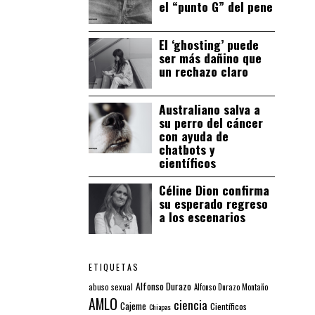
el “punto G” del pene
El ‘ghosting’ puede
ser más dañino que
un rechazo claro
Australiano salva a
su perro del cáncer
con ayuda de
chatbots y
científicos
Céline Dion confirma
su esperado regreso
a los escenarios
ETIQUETAS
Alfonso Durazo
abuso sexual
Alfonso Durazo Montaño
AMLO
ciencia
Cajeme
Científicos
Chiapas