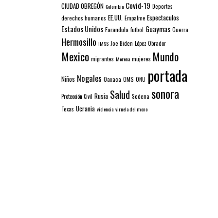
Covid-19
CIUDAD OBREGÓN
Colombia
Deportes
EE.UU.
Espectaculos
derechos humanos
Empalme
Estados Unidos
Guaymas
Farandula
futbol
Guerra
Hermosillo
IMSS
Joe Biden
López Obrador
Mexico
Mundo
mujeres
migrantes
Morena
portada
Nogales
Niños
Oaxaca
OMS
ONU
sonora
Salud
Rusia
Sedena
Protección Civil
Ucrania
Texas
violencia
viruela del mono