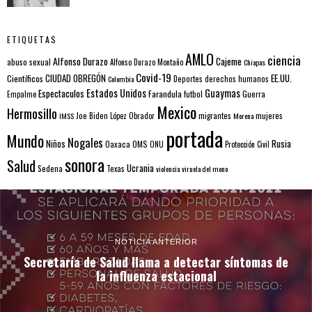
ETIQUETAS
AMLO
ciencia
Alfonso Durazo
Cajeme
abuso sexual
Alfonso Durazo Montaño
Chiapas
Covid-19
EE.UU.
Científicos
CIUDAD OBREGÓN
Colombia
Deportes
derechos humanos
Estados Unidos
Guaymas
Espectaculos
Farandula
futbol
Guerra
Empalme
Mexico
Hermosillo
mujeres
IMSS
Joe Biden
López Obrador
migrantes
Morena
portada
Mundo
Nogales
Rusia
Niños
Oaxaca
OMS
ONU
Protección Civil
sonora
Salud
Ucrania
Sedena
Texas
violencia
viruela del mono
NOTICIA ANTERIOR
Secretaría de Salud llama a detectar síntomas de
la influenza estacional