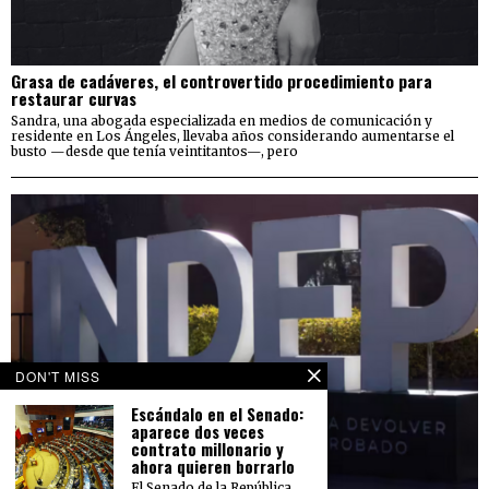
Grasa de cadáveres, el controvertido procedimiento para
restaurar curvas
Sandra, una abogada especializada en medios de comunicación y
residente en Los Ángeles, llevaba años considerando aumentarse el
busto —desde que tenía veintitantos—, pero
DON'T MISS
Escándalo en el Senado:
aparece dos veces
contrato millonario y
ahora quieren borrarlo
El Senado de la República