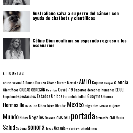
Australiano salva a su perro del cáncer con
ayuda de chatbots y científicos
Céline Dion confirma su esperado regreso a los
escenarios
ETIQUETAS
AMLO
ciencia
Alfonso Durazo
Cajeme
abuso sexual
Alfonso Durazo Montaño
Chiapas
Covid-19
EE.UU.
Científicos
CIUDAD OBREGÓN
Colombia
Deportes
derechos humanos
Estados Unidos
Guaymas
Espectaculos
Farandula
futbol
Guerra
Empalme
Mexico
Hermosillo
mujeres
IMSS
Joe Biden
López Obrador
migrantes
Morena
portada
Mundo
Nogales
Rusia
Niños
Oaxaca
OMS
ONU
Protección Civil
sonora
Salud
Ucrania
Sedena
Texas
violencia
viruela del mono