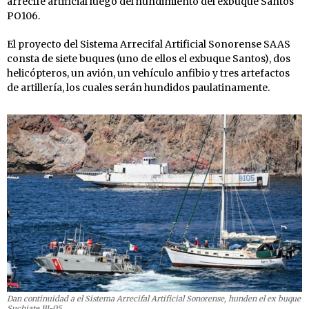
arrecife artificial luego del hundimiento del exbuque Santos
PO106.
El proyecto del Sistema Arrecifal Artificial Sonorense SAAS
consta de siete buques (uno de ellos el exbuque Santos), dos
helicópteros, un avión, un vehículo anfibio y tres artefactos
de artillería, los cuales serán hundidos paulatinamente.
Dan continuidad a el Sistema Arrecifal Artificial Sonorense, hunden el ex buque
Suchiate BI-05