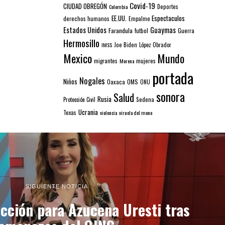
Covid-19
CIUDAD OBREGÓN
Colombia
Deportes
EE.UU.
Espectaculos
derechos humanos
Empalme
Estados Unidos
Guaymas
Farandula
futbol
Guerra
Hermosillo
IMSS
Joe Biden
López Obrador
Mexico
Mundo
mujeres
migrantes
Morena
portada
Nogales
Niños
Oaxaca
OMS
ONU
sonora
Salud
Rusia
Sedena
Protección Civil
Ucrania
Texas
violencia
viruela del mono
SIGUIENTE NOTICIA
cción para Azucena Uresti tras