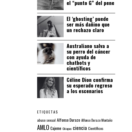
el “punto G” del pene
El ‘ghosting’ puede
ser más dañino que
un rechazo claro
Australiano salva a
su perro del cáncer
con ayuda de
chatbots y
científicos
Céline Dion confirma
su esperado regreso
a los escenarios
ETIQUETAS
Alfonso Durazo
abuso sexual
Alfonso Durazo Montaño
AMLO
ciencia
Cajeme
Científicos
Chiapas