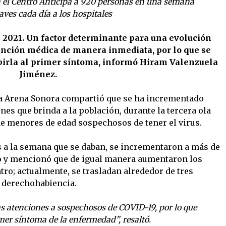
n el Centro Anticipa a 920 personas en una semana
aves cada día a los hospitales
e 2021. Un factor determinante para una evolución
tención médica de manera inmediata, por lo que se
cibirla al primer síntoma, informó Hiram Valenzuela
Jiménez.
 la Arena Sonora compartió que se ha incrementado
es que brinda a la población, durante la tercera ola
e menores de edad sospechosos de tener el virus.
s a la semana que se daban, se incrementaron a más de
o y mencionó que de igual manera aumentaron los
tro; actualmente, se trasladan alrededor de tres
u derechohabiencia.
s atenciones a sospechosos de COVID-19, por lo que
mer síntoma de la enfermedad”, resaltó.