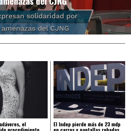
amenazas del CJNG
adáveres, el
El Indep pierde más de 23 mdp
ido procedimiento
en carros y pantallas robadas