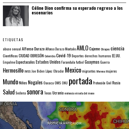
Céline Dion confirma su esperado regreso a los
escenarios
ETIQUETAS
AMLO
ciencia
Alfonso Durazo
Cajeme
abuso sexual
Alfonso Durazo Montaño
Chiapas
Covid-19
EE.UU.
Científicos
CIUDAD OBREGÓN
Colombia
Deportes
derechos humanos
Estados Unidos
Guaymas
Espectaculos
Farandula
futbol
Guerra
Empalme
Mexico
Hermosillo
mujeres
IMSS
Joe Biden
López Obrador
migrantes
Morena
portada
Mundo
Nogales
Rusia
Niños
Oaxaca
OMS
ONU
Protección Civil
sonora
Salud
Ucrania
Sedena
Texas
violencia
viruela del mono
NOTICIA ANTERIOR