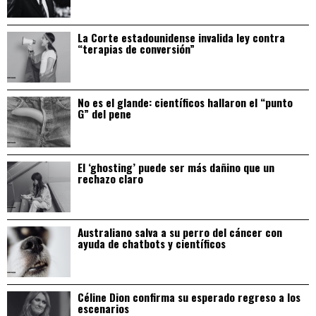
La Corte estadounidense invalida ley contra
“terapias de conversión”
No es el glande: científicos hallaron el “punto
G” del pene
El ‘ghosting’ puede ser más dañino que un
rechazo claro
Australiano salva a su perro del cáncer con
ayuda de chatbots y científicos
Céline Dion confirma su esperado regreso a los
escenarios