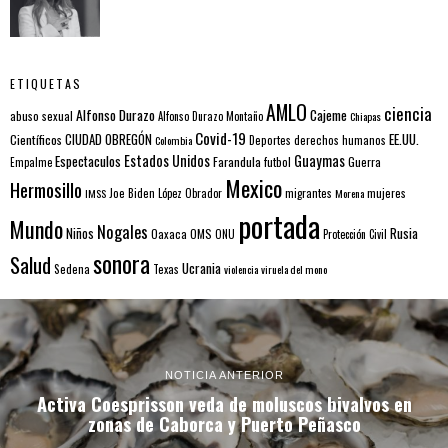
ETIQUETAS
AMLO
ciencia
Alfonso Durazo
Cajeme
abuso sexual
Alfonso Durazo Montaño
Chiapas
Covid-19
EE.UU.
Científicos
CIUDAD OBREGÓN
Colombia
Deportes
derechos humanos
Estados Unidos
Guaymas
Espectaculos
Farandula
futbol
Guerra
Empalme
Mexico
Hermosillo
mujeres
IMSS
Joe Biden
López Obrador
migrantes
Morena
portada
Mundo
Nogales
Rusia
Niños
Oaxaca
OMS
ONU
Protección Civil
sonora
Salud
Ucrania
Sedena
Texas
violencia
viruela del mono
NOTICIA ANTERIOR
Activa Coesprisson veda de moluscos bivalvos en
zonas de Caborca y Puerto Peñasco