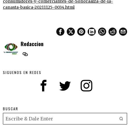
consumidores-y-comerciantes-de-Sonoraalza-de-la-
canasta-basica-20211125-0034.html
Redaccion
SIGUENOS EN REDES
BUSCAR