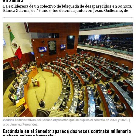
en Sonora
La ex lideresa de un colectivo de búsqueda de desaparecidos en Sonora,
Blanca Zulema, de 43 años, fue detenida junto con Jesús Guillermo, de
Escándalo en el Senado: aparece dos veces contrato millonario
y ahora quieren borrarlo