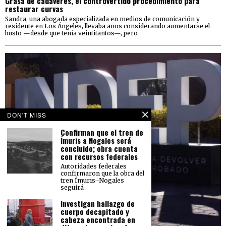
Grasa de cadáveres, el controvertido procedimiento para
restaurar curvas
Sandra, una abogada especializada en medios de comunicación y
residente en Los Ángeles, llevaba años considerando aumentarse el
busto —desde que tenía veintitantos—, pero
DON'T MISS
Confirman que el tren de
Ímuris a Nogales será
concluido; obra cuenta
con recursos federales
Autoridades federales
confirmaron que la obra del
tren Ímuris–Nogales
seguirá
Investigan hallazgo de
cuerpo decapitado y
cabeza encontrada en