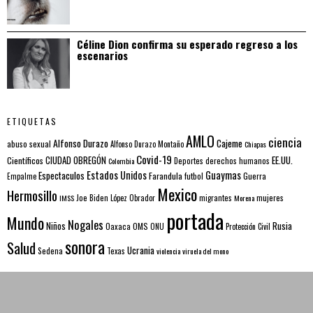
Céline Dion confirma su esperado regreso a los
escenarios
ETIQUETAS
AMLO
ciencia
Alfonso Durazo
Cajeme
abuso sexual
Alfonso Durazo Montaño
Chiapas
Covid-19
EE.UU.
Científicos
CIUDAD OBREGÓN
Colombia
Deportes
derechos humanos
Estados Unidos
Guaymas
Espectaculos
Farandula
futbol
Guerra
Empalme
Mexico
Hermosillo
mujeres
IMSS
Joe Biden
López Obrador
migrantes
Morena
portada
Mundo
Nogales
Rusia
Niños
Oaxaca
OMS
ONU
Protección Civil
sonora
Salud
Ucrania
Sedena
Texas
violencia
viruela del mono