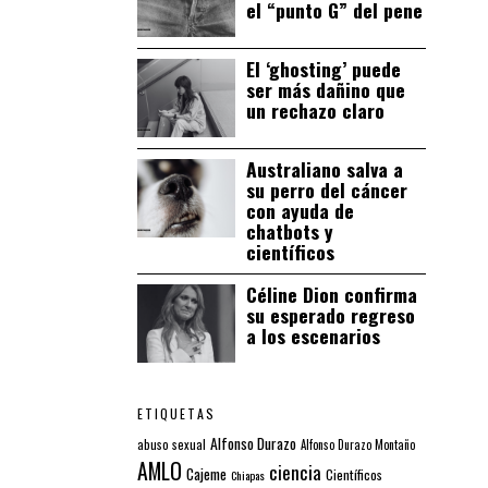
el “punto G” del pene
El ‘ghosting’ puede
ser más dañino que
un rechazo claro
Australiano salva a
su perro del cáncer
con ayuda de
chatbots y
científicos
Céline Dion confirma
su esperado regreso
a los escenarios
ETIQUETAS
Alfonso Durazo
abuso sexual
Alfonso Durazo Montaño
AMLO
ciencia
Cajeme
Científicos
Chiapas