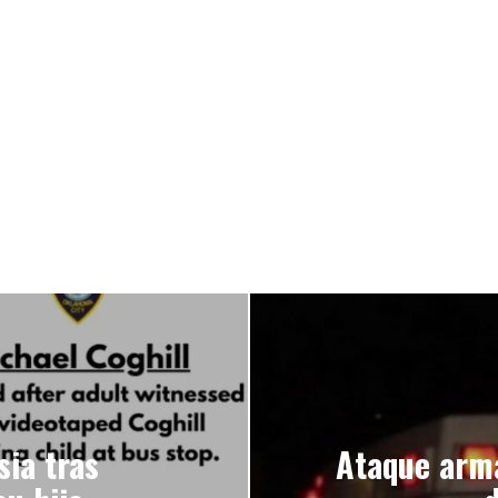
sia tras
Ataque arma