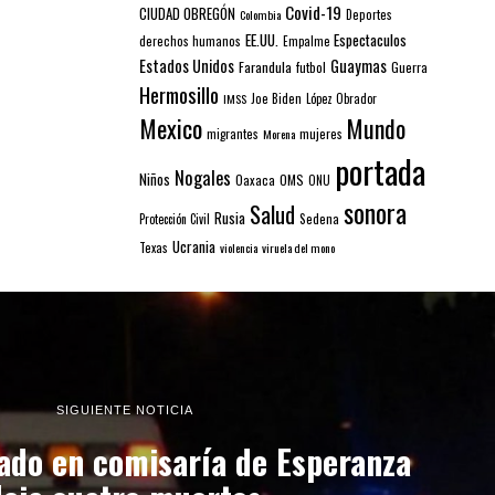
Covid-19
CIUDAD OBREGÓN
Colombia
Deportes
EE.UU.
Espectaculos
derechos humanos
Empalme
Estados Unidos
Guaymas
Farandula
futbol
Guerra
Hermosillo
IMSS
Joe Biden
López Obrador
Mexico
Mundo
mujeres
migrantes
Morena
portada
Nogales
Niños
Oaxaca
OMS
ONU
sonora
Salud
Rusia
Sedena
Protección Civil
Ucrania
Texas
violencia
viruela del mono
SIGUIENTE NOTICIA
do en comisaría de Esperanza