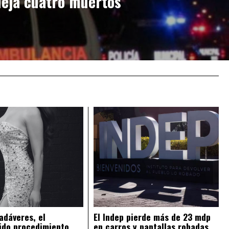
deja cuatro muertos
adáveres, el
El Indep pierde más de 23 mdp
ido procedimiento
en carros y pantallas robadas