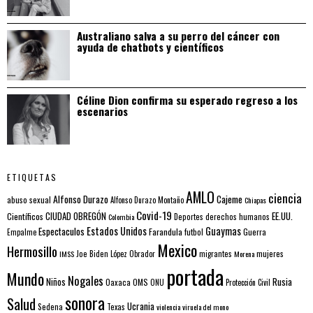
Australiano salva a su perro del cáncer con
ayuda de chatbots y científicos
Céline Dion confirma su esperado regreso a los
escenarios
ETIQUETAS
AMLO
ciencia
Alfonso Durazo
Cajeme
abuso sexual
Alfonso Durazo Montaño
Chiapas
Covid-19
EE.UU.
Científicos
CIUDAD OBREGÓN
Colombia
Deportes
derechos humanos
Estados Unidos
Guaymas
Espectaculos
Farandula
futbol
Guerra
Empalme
Mexico
Hermosillo
mujeres
IMSS
Joe Biden
López Obrador
migrantes
Morena
portada
Mundo
Nogales
Rusia
Niños
Oaxaca
OMS
ONU
Protección Civil
sonora
Salud
Ucrania
Sedena
Texas
violencia
viruela del mono