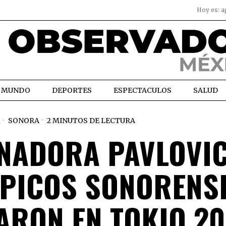
Hoy es:
a
MUNDO
DEPORTES
ESPECTACULOS
SALUD
1
SONORA
2 MINUTOS DE LECTURA
NADORA PAVLOVIC
MPICOS SONORENS
ARON EN TOKIO 2