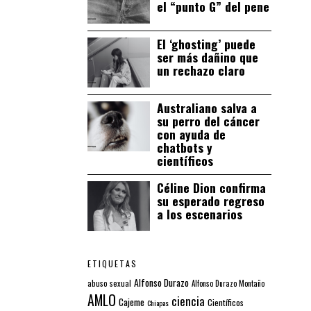
el “punto G” del pene
El ‘ghosting’ puede
ser más dañino que
un rechazo claro
Australiano salva a
su perro del cáncer
con ayuda de
chatbots y
científicos
Céline Dion confirma
su esperado regreso
a los escenarios
ETIQUETAS
Alfonso Durazo
abuso sexual
Alfonso Durazo Montaño
AMLO
ciencia
Cajeme
Científicos
Chiapas