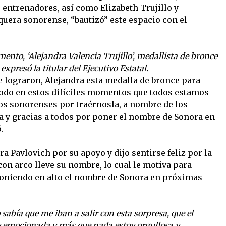
entrenadores, así como Elizabeth Trujillo y
quera sonorense, “bautizó” este espacio con el
nto, ‘Alejandra Valencia Trujillo’, medallista de bronce
xpresó la titular del Ejecutivo Estatal.
 lograron, Alejandra esta medalla de bronce para
todo en estos difíciles momentos que todos estamos
os sonorenses por traérnosla, a nombre de los
a y gracias a todos por poner el nombre de Sonora en
.
a Pavlovich por su apoyo y dijo sentirse feliz por la
con arco lleve su nombre, lo cual le motiva para
poniendo en alto el nombre de Sonora en próximas
abía que me iban a salir con esta sorpresa, que el
 emocionada y más que nada estoy orgullosa y