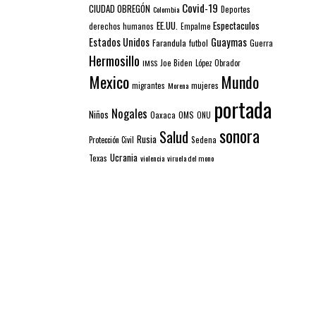
Covid-19
CIUDAD OBREGÓN
Colombia
Deportes
EE.UU.
Espectaculos
derechos humanos
Empalme
Estados Unidos
Guaymas
Farandula
futbol
Guerra
Hermosillo
IMSS
Joe Biden
López Obrador
Mexico
Mundo
mujeres
migrantes
Morena
portada
Nogales
Niños
Oaxaca
OMS
ONU
sonora
Salud
Rusia
Sedena
Protección Civil
Ucrania
Texas
violencia
viruela del mono