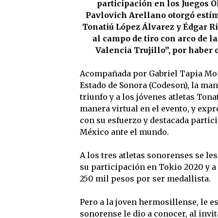
participación en los Juegos 
Pavlovich Arellano otorgó estím
Tonatiú López Álvarez y Édgar R
al campo de tiro con arco de 
Valencia Trujillo”, por haber 
Acompañada por Gabriel Tapia Mont
Estado de Sonora (Codeson), la mand
triunfo y a los jóvenes atletas Ton
manera virtual en el evento, y ex
con su esfuerzo y destacada partic
México ante el mundo.
A los tres atletas sonorenses se l
su participación en Tokio 2020 y a
250 mil pesos por ser medallista.
Pero a la joven hermosillense, le 
sonorense le dio a conocer, al invi