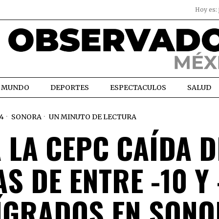
Hoy es:
MUNDO
DEPORTES
ESPECTACULOS
SALUD
4
SONORA
UN MINUTO DE LECTURA
 LA CEPC CAÍDA D
 DE ENTRE -10 Y 
ÍGRADOS EN SONO