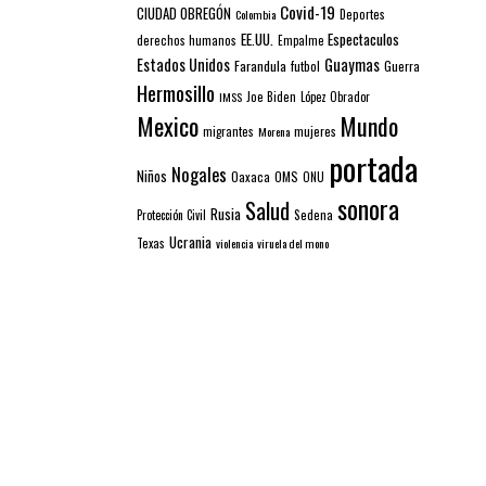
Covid-19
CIUDAD OBREGÓN
Colombia
Deportes
EE.UU.
Espectaculos
derechos humanos
Empalme
Estados Unidos
Guaymas
Farandula
futbol
Guerra
Hermosillo
IMSS
Joe Biden
López Obrador
Mexico
Mundo
mujeres
migrantes
Morena
portada
Nogales
Niños
Oaxaca
OMS
ONU
sonora
Salud
Rusia
Sedena
Protección Civil
Ucrania
Texas
violencia
viruela del mono