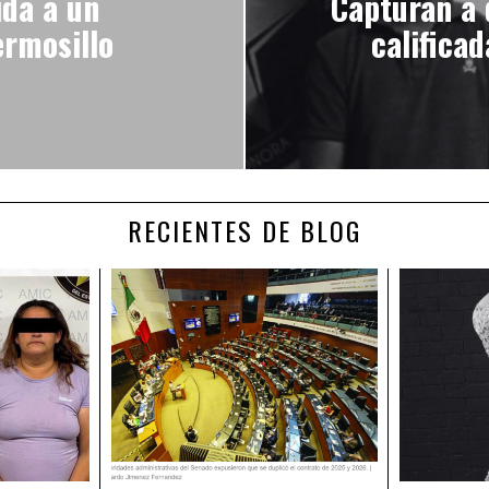
ida a un
Capturan a 
ermosillo
califica
RECIENTES DE BLOG