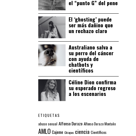
el “punto G” del pene
El ‘ghosting’ puede
ser más dañino que
un rechazo claro
Australiano salva a
su perro del cáncer
con ayuda de
chatbots y
científicos
Céline Dion confirma
su esperado regreso
a los escenarios
ETIQUETAS
Alfonso Durazo
abuso sexual
Alfonso Durazo Montaño
AMLO
ciencia
Cajeme
Científicos
Chiapas