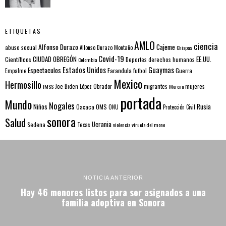
ETIQUETAS
AMLO
ciencia
Alfonso Durazo
Cajeme
abuso sexual
Alfonso Durazo Montaño
Chiapas
Covid-19
EE.UU.
Científicos
CIUDAD OBREGÓN
Colombia
Deportes
derechos humanos
Estados Unidos
Guaymas
Espectaculos
Farandula
futbol
Guerra
Empalme
Mexico
Hermosillo
mujeres
IMSS
Joe Biden
López Obrador
migrantes
Morena
portada
Mundo
Nogales
Rusia
Niños
Oaxaca
OMS
ONU
Protección Civil
sonora
Salud
Ucrania
Sedena
Texas
violencia
viruela del mono
NOTICIA ANTERIOR
Hay 46 menores listos para ser asignados a una
familia adoptiva en Sonora