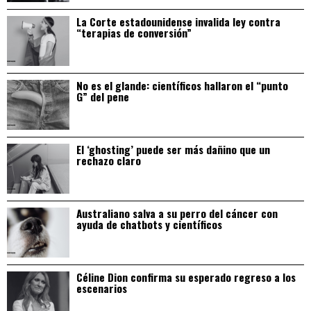
La Corte estadounidense invalida ley contra
“terapias de conversión”
No es el glande: científicos hallaron el “punto
G” del pene
El ‘ghosting’ puede ser más dañino que un
rechazo claro
Australiano salva a su perro del cáncer con
ayuda de chatbots y científicos
Céline Dion confirma su esperado regreso a los
escenarios