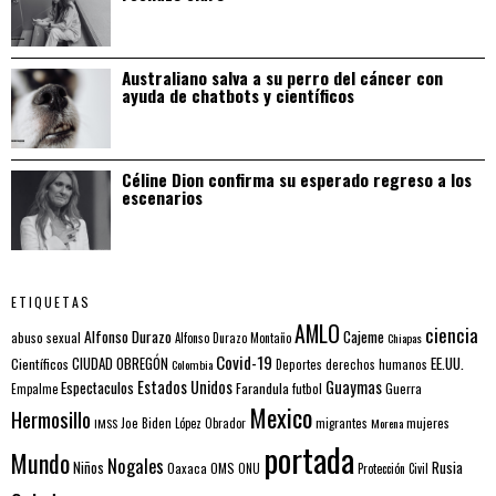
Australiano salva a su perro del cáncer con
ayuda de chatbots y científicos
Céline Dion confirma su esperado regreso a los
escenarios
ETIQUETAS
AMLO
ciencia
Alfonso Durazo
Cajeme
abuso sexual
Alfonso Durazo Montaño
Chiapas
Covid-19
EE.UU.
Científicos
CIUDAD OBREGÓN
Colombia
Deportes
derechos humanos
Estados Unidos
Guaymas
Espectaculos
Farandula
futbol
Guerra
Empalme
Mexico
Hermosillo
mujeres
IMSS
Joe Biden
López Obrador
migrantes
Morena
portada
Mundo
Nogales
Rusia
Niños
Oaxaca
OMS
ONU
Protección Civil