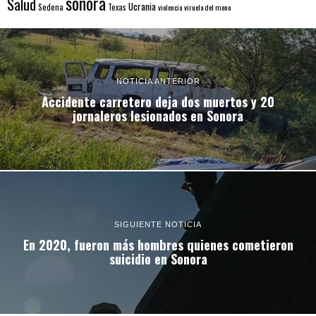
sonora
Salud
Ucrania
Sedena
Texas
violencia
viruela del mono
NOTICIA ANTERIOR
Accidente carretero deja dos muertos y 20
jornaleros lesionados en Sonora
SIGUIENTE NOTICIA
En 2020, fueron más hombres quienes cometieron
suicidio en Sonora