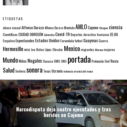
ETIQUETAS
AMLO
ciencia
Alfonso Durazo
Cajeme
abuso sexual
Alfonso Durazo Montaño
Chiapas
Covid-19
EE.UU.
Científicos
CIUDAD OBREGÓN
Colombia
Deportes
derechos humanos
Estados Unidos
Guaymas
Espectaculos
Farandula
futbol
Guerra
Empalme
Mexico
Hermosillo
mujeres
IMSS
Joe Biden
López Obrador
migrantes
Morena
portada
Mundo
Nogales
Rusia
Niños
Oaxaca
OMS
ONU
Protección Civil
sonora
Salud
Ucrania
Sedena
Texas
violencia
viruela del mono
NOTICIA ANTERIOR
Narcodisputa deja cuatro ejecutados y tres
heridos en Cajeme